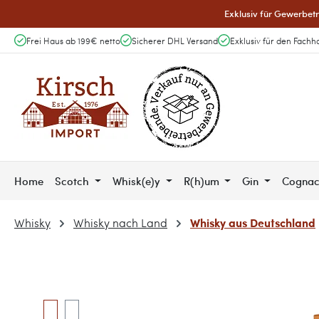
Exklusiv für Gewerbetr
 Hauptinhalt springen
Zur Suche springen
Zur Hauptnavigation springen
Frei Haus ab 199€ netto
Sicherer DHL Versand
Exklusiv für den Fachh
Home
Scotch
Whisk(e)y
R(h)um
Gin
Cogna
Whisky aus Deutschland
Whisky
Whisky nach Land
Bildergalerie überspringen