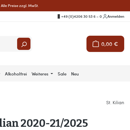
Alle Preise zzgl. MwSt.
+49 (0)4206 30 53 6 – 0
|
Anmelden
0,00 €
Warenkorb enthält 
r
Alkoholfrei
Weiteres
Sale
Neu
St. Kilian
ilian 2020-21/2025