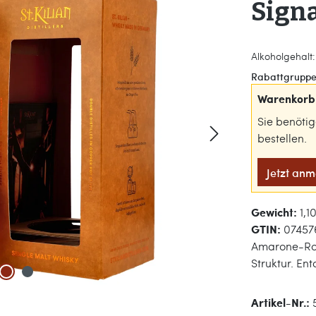
Signa
Alkoholgehalt: 
Rabattgruppe
Warenkorb 
Sie benöti
bestellen.
Jetzt an
Gewicht:
1,1
GTIN:
07457
Amarone-Rotw
Struktur. En
Artikel-Nr.: