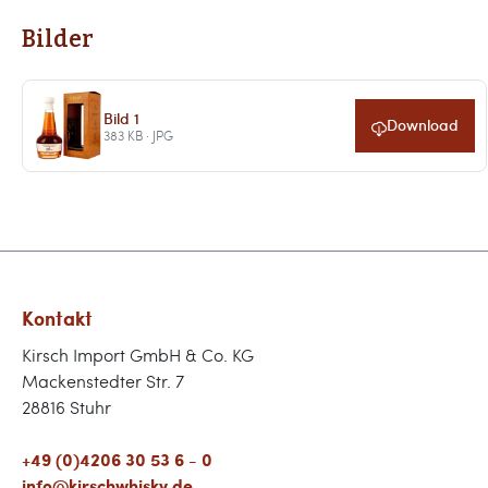
Bilder
Bild 1
Download
383 KB · JPG
Kontakt
Kirsch Import GmbH & Co. KG
Mackenstedter Str. 7
28816 Stuhr
+49 (0)4206 30 53 6 - 0
info@kirschwhisky.de