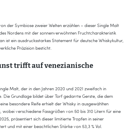
 von der Symbiose zweier Welten erzählen – dieser Single Malt
 des Nordens mit der sonnenverwöhnten Fruchtcharakteristik
ilian ist ein ausdrucksstarkes Statement für deutsche Whiskykultur,
rkliche Präzision besticht.
nst trifft auf venezianische
ngle Malt, der in den Jahren 2020 und 2021 zweifach in
de. Die Grundlage bildet über Torf gedarrte Gerste, die dem
Seine besondere Reife erhielt der Whisky in ausgewählten
, wobei verschiedene Fassgrößen von 50 bis 310 Litern für eine
25, präsentiert sich dieser limitierte Tropfen in seiner
ert und mit einer beachtlichen Stärke von 53,3 % Vol.