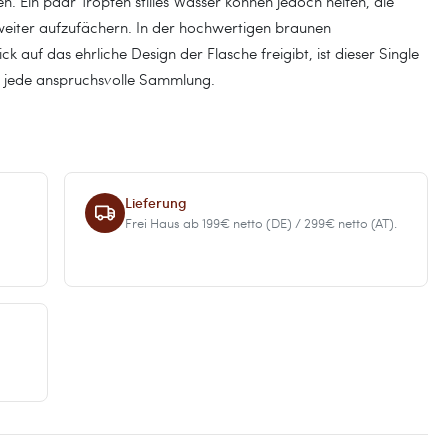
n. Ein paar Tropfen stilles Wasser können jedoch helfen, die
 weiter aufzufächern. In der hochwertigen braunen
k auf das ehrliche Design der Flasche freigibt, ist dieser Single
 jede anspruchsvolle Sammlung.
Lieferung
Frei Haus ab 199€ netto (DE) / 299€ netto (AT).