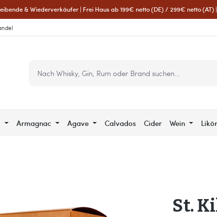
eibende & Wiederverkäufer | Frei Haus ab 199€ netto (DE) / 299€ netto (AT) | 
andel
c
Armagnac
Agave
Calvados
Cider
Wein
Likö
St. K