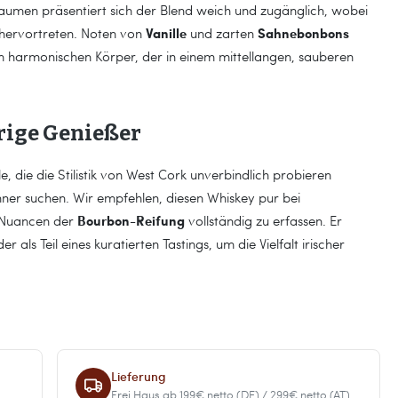
 Gaumen präsentiert sich der Blend weich und zugänglich, wobei
Vanille
Sahnebonbons
h hervortreten. Noten von
und zarten
m harmonischen Körper, der in einem mittellangen, sauberen
erige Genießer
e, die die Stilistik von West Cork unverbindlich probieren
ner suchen. Wir empfehlen, diesen Whiskey pur bei
Bourbon-Reifung
 Nuancen der
vollständig zu erfassen. Er
 als Teil eines kuratierten Tastings, um die Vielfalt irischer
Lieferung
Frei Haus ab 199€ netto (DE) / 299€ netto (AT).