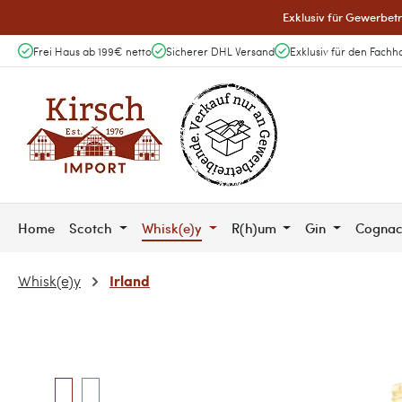
Exklusiv für Gewerbetr
 Hauptinhalt springen
Zur Suche springen
Zur Hauptnavigation springen
Frei Haus ab 199€ netto
Sicherer DHL Versand
Exklusiv für den Fachh
Home
Scotch
Whisk(e)y
R(h)um
Gin
Cogna
Irland
Whisk(e)y
Bildergalerie überspringen