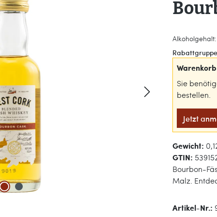
Bourb
Alkoholgehalt: 
Rabattgruppe
Warenkorb 
Sie benöti
bestellen.
Jetzt an
Gewicht:
0,1
GTIN:
53915
Bourbon-Fäs
Malz. Entdec
Artikel-Nr.: