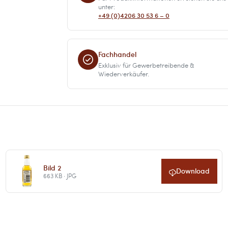
unter:
+49 (0)4206 30 53 6 – 0
Fachhandel
Exklusiv für Gewerbetreibende &
Wiederverkäufer.
Bild 2
Download
663 KB · JPG