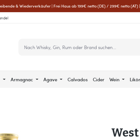
eibende & Wiederverkäufer | Frei Haus ab 199€ netto (DE) / 299€ netto (AT) | 
andel
c
Armagnac
Agave
Calvados
Cider
Wein
Likö
West 