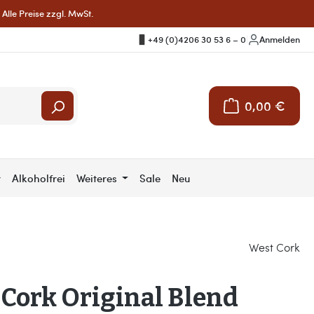
Alle Preise zzgl. MwSt.
+49 (0)4206 30 53 6 – 0
|
Anmelden
0,00 €
Warenkorb enthält 
r
Alkoholfrei
Weiteres
Sale
Neu
West Cork
Cork Original Blend