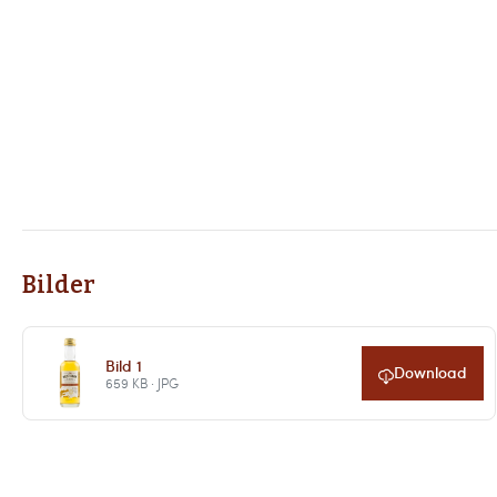
Bilder
Bild 1
Download
659 KB · JPG