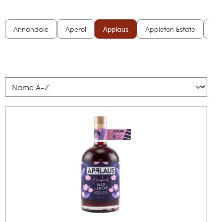
Annandale
Aperol
Applaus
Appleton Estate
Ar