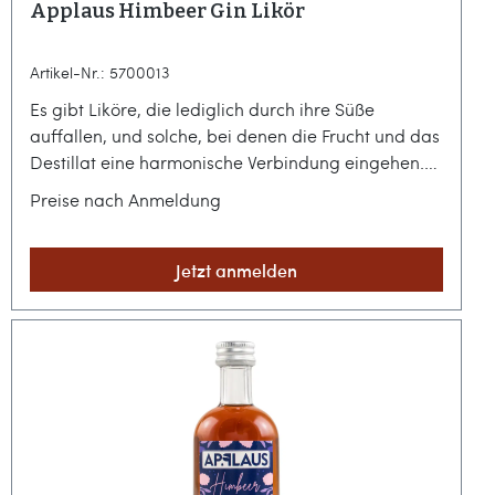
Applaus Himbeer Gin Likör
Artikel-Nr.: 5700013
Es gibt Liköre, die lediglich durch ihre Süße
auffallen, und solche, bei denen die Frucht und das
Destillat eine harmonische Verbindung eingehen.
Der Applaus Himbeer Gin Likör gehört zweifellos
Preise nach Anmeldung
zur zweiten Kategorie und präsentiert sich als eine
handwerklich anspruchsvolle Interpretation
klassischer Fruchtnoten, die den Charakter des
Jetzt anmelden
Gins bewahrt.Die schwäbische Destillierkunst
hinter der BeereIm baden-württembergischen
Oberboihingen entsteht unter der Federführung
von Dr. Armin Höfer dieser besondere Tropfen, der
die Brücke zwischen klassischem Gin und
fruchtiger Likörkultur schlägt. Als Basis dient der
charakterstarke Gin des Hauses, der hier in einer
limitierten Sonderedition mit der intensiven