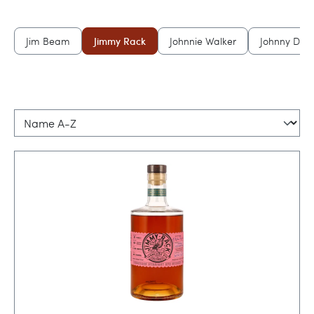
t
Jim Beam
Jimmy Rack
Johnnie Walker
Johnny Dru