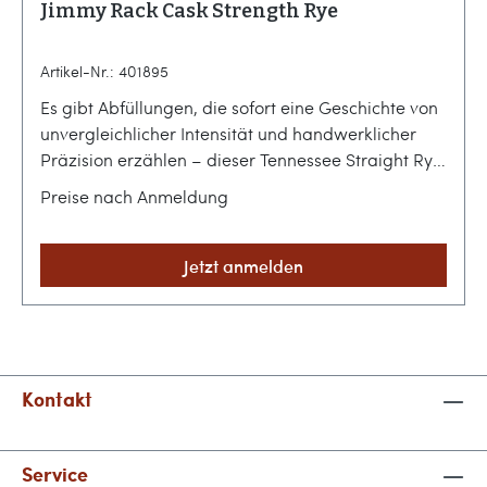
Jimmy Rack Cask Strength Rye
Artikel-Nr.: 401895
Es gibt Abfüllungen, die sofort eine Geschichte von
unvergleichlicher Intensität und handwerklicher
Präzision erzählen – dieser Tennessee Straight Rye
Whiskey ist ein solches Exemplar, das die Brücke
Preise nach Anmeldung
zwischen roher Kraft und raffinierter Veredelung
schlägt. Mit seiner markanten Präsenz im Glas und
dem auffälligen, in kräftigem Rosa gestalteten
Jetzt anmelden
Etikett samt filigraner Vogel-Illustration deutet er
bereits optisch an, dass hier moderne Whiskey-
Kultur auf klassische Tugenden trifft.Amerikanische
Tradition und die Kunst der VeredelungIm Herzen
von Tennessee entsteht dieser charakterstarke
Kontakt
Tropfen aus einer anspruchsvollen Mash Bill von 95
% Roggen und 5 % gemälzter Gerste. Nach einer
Service
Reifezeit von drei Jahren und sechs Monaten in