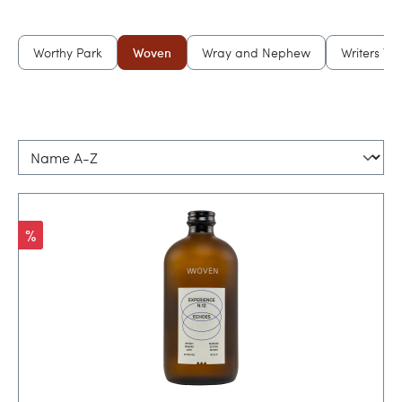
e
Worthy Park
Woven
Wray and Nephew
Writers Te
Rabatt
%