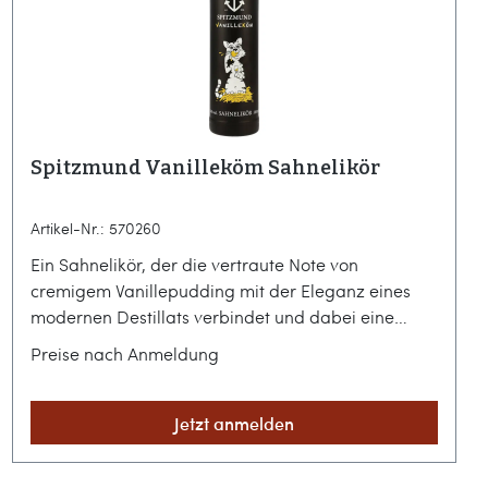
vollständig zu erfassen. Mit seinem markanten
Design und dem charakteristischen Anker-Motiv
auf dem Etikett ist er zudem eine stilvolle
Ergänzung für jede gut sortierte Hausbar und ein
hervorragendes Präsent für Liebhaber maritimer
Genusskultur.
Spitzmund Vanilleköm Sahnelikör
Artikel-Nr.: 570260
Ein Sahnelikör, der die vertraute Note von
cremigem Vanillepudding mit der Eleganz eines
modernen Destillats verbindet und dabei eine
bemerkenswerte Balance zwischen Süße und
Preise nach Anmeldung
Textur bewahrt. Es sind oft die klaren, präzise
ausgeführten Geschmacksprofile, die das größte
Vergnügen bereiten und Erinnerungen an
Jetzt anmelden
unbeschwerte Momente wecken.Norddeutsche
Handwerkskunst aus OytenHinter dem Namen