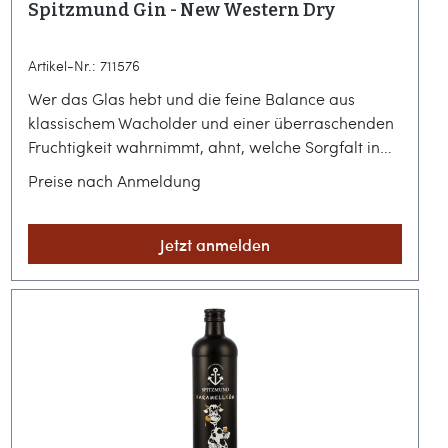
Spitzmund Gin - New Western Dry
Artikel-Nr.: 711576
Wer das Glas hebt und die feine Balance aus
klassischem Wacholder und einer überraschenden
Fruchtigkeit wahrnimmt, ahnt, welche Sorgfalt in
diesem Destillat steckt. Es ist ein flüssiges
Preise nach Anmeldung
Bekenntnis zum Genuss, das ohne Umwege den
maritimen Charakter seiner norddeutschen Heimat
transportiert und dabei eine moderne Eleganz
Jetzt anmelden
ausstrahlt.Norddeutsche Destillierkunst aus
Schleswig-HolsteinSeit 2014 wird der Spitzmund
Gin in Kiel mit Hingabe und Geduld im Small
Batch-Verfahren destilliert. Die Macher setzen
konsequent auf Natürlichkeit und verzichten
vollständig auf künstliche Aromen oder
Zusatzstoffe, um den unverfälschten Charakter der
Rohstoffe zu bewahren. Das markante Design der