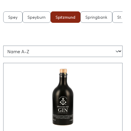
Spey
Speyburn
Spitzmund
Springbank
St. Kili