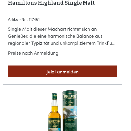
Hamiltons Highland Single Malt
Artikel-Nr.: 117461
Single Malt dieser Machart richtet sich an
Genießer, die eine harmonische Balance aus
regionaler Typizität und unkompliziertem Trinkfluss
zu schätzen wissen. Es ist ein Tropfen, der die Weite
Preise nach Anmeldung
der schottischen Highlands in das Glas bringt, ohne
dabei zu fordern, sondern vielmehr einzuladen.Die
Essenz der Highlands im Hause HamiltonsCharles
Jetzt anmelden
Hamilton Ltd. aus Glasgow kuratiert mit dieser
Abfüllung einen klassischen Vertreter der
nördlichen Brennereikunst. Die Basis bildet reinste
gemälzte Gerste, die in der rauen, von Flüssen und
Wäldern geprägten Landschaft der Highlands
destilliert wurde. Das Design der zylindrischen
Verpackung und des Etiketts unterstreicht diese
Herkunft mit einer malerischen Berglandschaft und