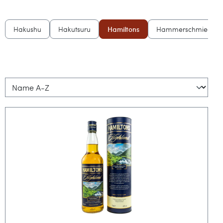
Hakushu
Hakutsuru
Hamiltons
Hammerschmiede