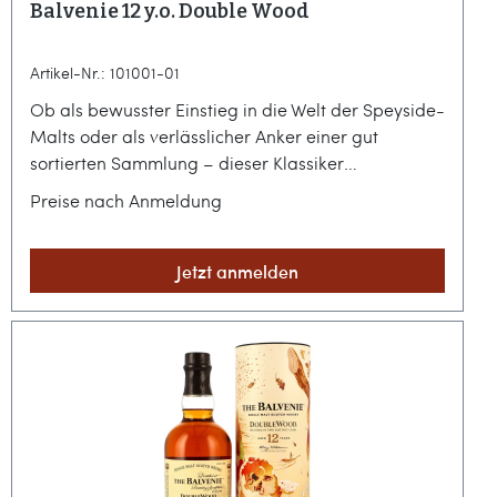
Balvenie 12 y.o. Double Wood
Artikel-Nr.: 101001-01
Ob als bewusster Einstieg in die Welt der Speyside-
Malts oder als verlässlicher Anker einer gut
sortierten Sammlung – dieser Klassiker
demonstriert eindrucksvoll, wie die Vermählung
Preise nach Anmeldung
zweier Fasswelten einen ausgewogenen Charakter
formt. Er ist ein Paradebeispiel für die Balance
zwischen dem Destillat und dem Einfluss des
Jetzt anmelden
Holzes, ohne dabei seine Herkunft zu
verleugnen.Handwerkskunst aus dem Herzen von
DufftownDie Destillerie Balvenie bewahrt bis heute
seltene Traditionen wie eine eigene
Tennenmälzerei und eine hauseigene Küferei, um
die Qualität ihrer Fässer zu sichern. Der Double
Wood reift zunächst rund zehn Jahre in
traditionellen Ex-Bourbon-Fässern, bevor er für