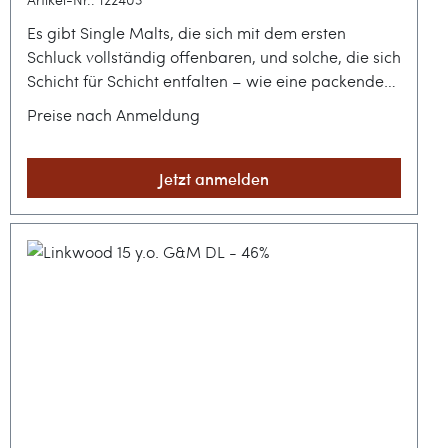
Es gibt Single Malts, die sich mit dem ersten
Schluck vollständig offenbaren, und solche, die sich
Schicht für Schicht entfalten – wie eine packende
Geschichte, die erst im Verlauf ihre wahre Tiefe
Preise nach Anmeldung
preisgibt. Dieser Linkwood aus der Serie „The
Whisky Heroes“ ist ein solches Narrativ in flüssiger
Form, das die klassische Eleganz der Speyside mit
Jetzt anmelden
einer lebendigen, modernen Kraft kombiniert.Ein
Speyside-Klassiker im Gewand moderner
AbfüllkunstDie Destillerie Linkwood ist unter
Kennern für ihren floralen und feinen Stil geschätzt,
doch der unabhängige Abfüller Brave New Spirits
verleiht diesem 12-jährigen Malt eine völlig neue
Dynamik. Gereift in handverlesenen First Fill
Tennessee Bourbon Barrels, durfte das Destillat
über ein Jahrzehnt lang an Komplexität gewinnen,
bevor es in einer limitierten Auflage von lediglich
379 Flaschen abgefüllt wurde. Das markante