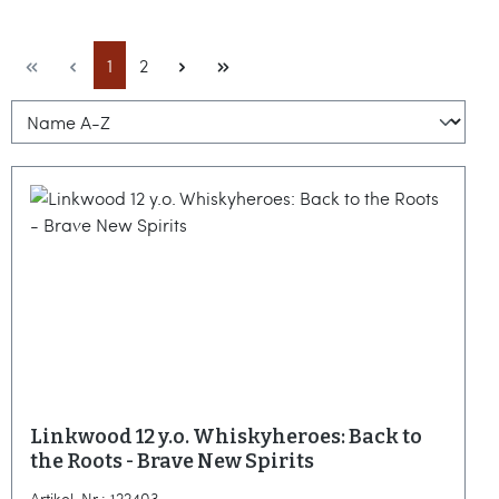
Seite
Seite
1
2
Linkwood 12 y.o. Whiskyheroes: Back to
the Roots - Brave New Spirits
Artikel-Nr.: 122403