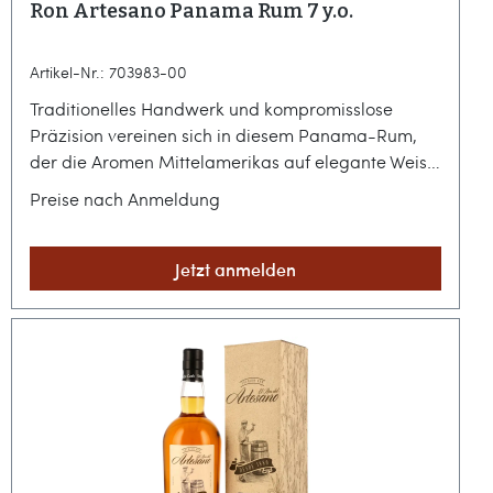
Ron Artesano Panama Rum 7 y.o.
Artikel-Nr.: 703983-00
Traditionelles Handwerk und kompromisslose
Präzision vereinen sich in diesem Panama-Rum,
der die Aromen Mittelamerikas auf elegante Weise
einfängt. Wer gereifte Destillate als bewusstes
Preise nach Anmeldung
Genussmittel betrachtet, findet hier einen
überzeugenden Begleiter für jene Momente, in
denen die Zeit eine untergeordnete Rolle spielt und
Jetzt anmelden
die Qualität des Handwerks im Vordergrund
steht.Panamaische Tradition im Zeichen des
HandwerksSeit 1880 blickt man bei El Ron del
Artesano auf eine Geschichte zurück, die sich heute
in jedem Detail der Abfüllung widerspiegelt. Dieser
Añejo basiert auf hochwertiger Melasse und wird
im klassischen Spanish Style destilliert, bevor er für
sieben Jahre in ausgewählten Ex-Bourbon-Fässern