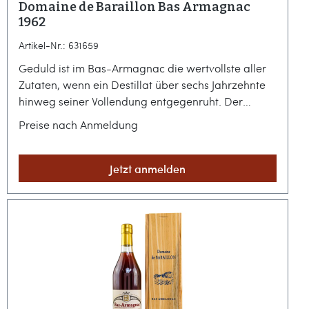
Domaine de Baraillon Bas Armagnac
1962
Artikel-Nr.: 631659
Geduld ist im Bas-Armagnac die wertvollste aller
Zutaten, wenn ein Destillat über sechs Jahrzehnte
hinweg seiner Vollendung entgegenruht. Der
Domaine de Baraillon 1962 ist ein solches
Preise nach Anmeldung
Zeitzeugnis, das die Essenz eines fernen Sommers
in der Gascogne bewahrt hat und die Geschichte
eines halben Jahrhunderts in sich trägt.Traditionelle
Jetzt anmelden
Destillationskunst aus dem Herzen des GersIm
Herzen der Region Bas-Armagnac, in Lannepax,
pflegt die Familie Claverie auf der Domaine de
Baraillon eine Handwerkskunst, die gänzlich ohne
künstliche Zusätze auskommt. Dieser Jahrgang aus
dem Jahr 1962 wurde aus Trauben destilliert und
reifte volle 60 Jahre lang, bis er im März 2022 als
Originalabfüllung in die Flasche kam. Die tiefe,