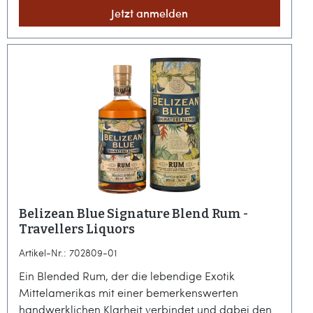
Jetzt anmelden
Eichenwürze verbindet.Kraftvoller Solist für
anspruchsvolle MomenteMit einer beachtlichen
Stärke von 48 % Vol. empfiehlt sich dieser Blend vor
allem für den puren Genuss, bei dem sich die
vielschichtigen Aromen optimal entfalten können.
Er ist eine Entdeckung für Kenner, die den
schweren, würzigen Stil englischer Prägung
schätzen, dabei aber eine fruchtige Finesse nicht
missen möchten. Durch seine aromatische Dichte
eignet er sich zudem hervorragend als Basis für
charakterstarke Cocktails, die nach einem
präsenten und authentischen Partner verlangen.
Belizean Blue Signature Blend Rum -
Travellers Liquors
Artikel-Nr.: 702809-01
Ein Blended Rum, der die lebendige Exotik
Mittelamerikas mit einer bemerkenswerten
handwerklichen Klarheit verbindet und dabei den