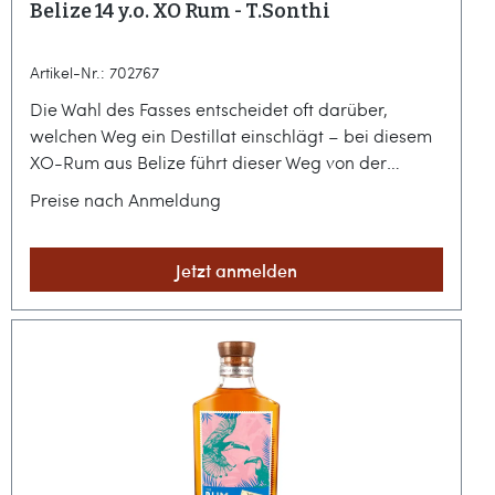
Belize 14 y.o. XO Rum - T.Sonthi
Artikel-Nr.: 702767
Die Wahl des Fasses entscheidet oft darüber,
welchen Weg ein Destillat einschlägt – bei diesem
XO-Rum aus Belize führt dieser Weg von der
tropischen Wärme Zentralamerikas bis hin zur
Preise nach Anmeldung
aromatischen Tiefe europäischer Weinbautradition.
Es ist ein Spiel mit der Zeit und der Veredelung, das
in einer harmonischen Balance mündet und die
Jetzt anmelden
Geduld der Reifung spürbar macht.Karibische
Melasse trifft auf europäische WeinkulturIm Herzen
von Belize destilliert, bildet hochwertige Melasse
das Fundament für diesen charakterstarken XO-
Rum. Seine beeindruckende Tiefe verdankt er einer
14-jährigen Ruhephase in Fässern aus
amerikanischer Weißeiche, bevor ein gezieltes
Finish in ehemaligen Madeira-Weinfässern für die