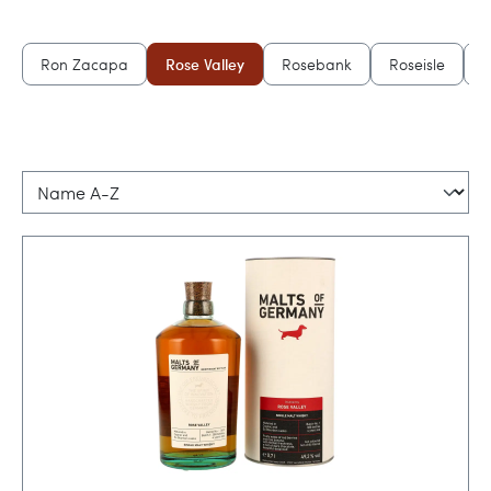
l
Ron Zacapa
Rose Valley
Rosebank
Roseisle
R