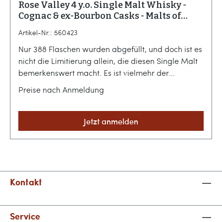
Rose Valley 4 y.o. Single Malt Whisky -
Cognac & ex-Bourbon Casks - Malts of
Germany
Artikel-Nr.: 560423
Nur 388 Flaschen wurden abgefüllt, und doch ist es
nicht die Limitierung allein, die diesen Single Malt
bemerkenswert macht. Es ist vielmehr der
Ausdruck einer jungen, mutigen Whisky-Kultur aus
Preise nach Anmeldung
Deutschland, die traditionelle Pfade verlässt, um
durch eine kluge Fasswahl neue aromatische
Horizonte zu erschließen.Sächsische Brennkunst
Jetzt anmelden
trifft auf innovative FassreifungDieser Rose Valley
Single Malt Whisky ist das Ergebnis einer engen
Zusammenarbeit zwischen der Destillerie und dem
unabhängigen Abfüller Malts of Germany.
Während seiner vierjährigen Reifezeit profitierte
Kontakt
das Destillat von einer spannenden Kombination
aus Cognac- und Ex-Bourbon-Fässern, die ihm
Service
eine besondere Tiefe verleihen. Ganz im Sinne der