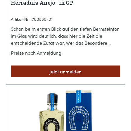
Herradura Anejo - in GP
Artikel-Nr.: 700580-01
Schon beim ersten Blick auf den tiefen Bernsteinton
im Glas wird deutlich, dass hier die Zeit die
entscheidende Zutat war. Wer das Besondere
abseits flüchtiger Trends sucht, findet in diesem
Preise nach Anmeldung
gereiften Agavenbrand eine Tiefe und
Ausgeglichenheit, die Aufmerksamkeit verlangt
und den Moment des Genießens
Jetzt anmelden
verlängert.Tradition und Geduld aus dem Herzen
von AmatitánIn der traditionsreichen Casa
Herradura in Jalisco wird mexikanische
Handwerkskunst seit Generationen gepflegt.
Dieser 100% de Agave Tequila verbringt stolze 25
Monate in Fässern aus Eichenholz – eine Reifezeit,
die weit über die Mindestanforderungen für einen
Añejo hinausgeht und ihm seine charakteristische