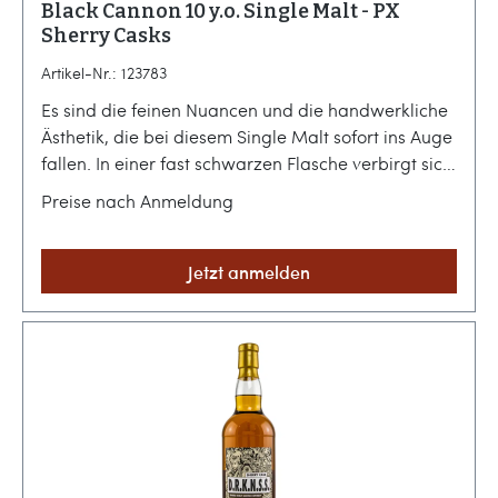
Black Cannon 10 y.o. Single Malt - PX
Sherry Casks
Artikel-Nr.: 123783
Es sind die feinen Nuancen und die handwerkliche
Ästhetik, die bei diesem Single Malt sofort ins Auge
fallen. In einer fast schwarzen Flasche verbirgt sich
ein Destillat, das die Abwesenheit von Licht
Preise nach Anmeldung
geradezu zelebriert und den Kenner in eine Welt
voller Tiefe und Geheimnisse entführt. Schon der
erste Blick auf die tiefdunkle Flüssigkeit lässt
Jetzt anmelden
erahnen, welche aromatische Intensität hier über
ein Jahrzehnt hinweg herangereift ist.Reifung in der
Dunkelheit der Sherry-FässerDieser zehnjährige
Schotte stammt aus einer namentlich nicht
genannten Destillerie und wurde vom
renommierten Abfüller Master of Malt kuratiert.
Seine außergewöhnliche Farbtiefe, die an dunkle
Melasse erinnert, verdankt er einer intensiven