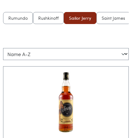
Rumundo
Rushkinoff
Sailor Jerry
Saint James
S