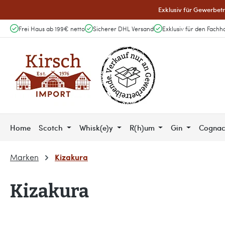
Exklusiv für Gewerbetr
 Hauptinhalt springen
Zur Suche springen
Zur Hauptnavigation springen
Frei Haus ab 199€ netto
Sicherer DHL Versand
Exklusiv für den Fachh
Home
Scotch
Whisk(e)y
R(h)um
Gin
Cogna
Kizakura
Marken
Kizakura