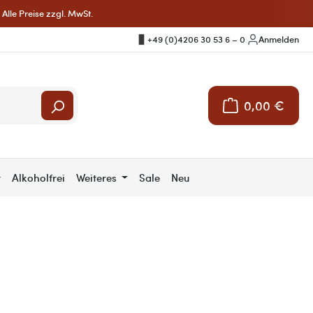
Alle Preise zzgl. MwSt.
+49 (0)4206 30 53 6 – 0
|
Anmelden
0,00 €
Warenkorb enthält 
r
Alkoholfrei
Weiteres
Sale
Neu