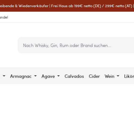
eibende & Wiederverkäufer | Frei Haus ab 199€ netto (DE) / 299€ netto (AT) | 
andel
c
Armagnac
Agave
Calvados
Cider
Wein
Likö