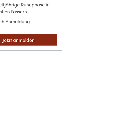
elfjährige Ruhephase in
lten Fässern
ertreffen, entsteht ein
ach Anmeldung
, das weit über das
Profil klassischer
Rums hinausgeht. Dieser
Jetzt anmelden
m aus dem Hause That
-y Rum Company fängt die
üdamerikas in einer
en Abfüllung ein und
dass Brasilien weit mehr zu
t als junge
hrbrände.Handwerkskunst
 Zuckerrohrfeldern und
idenschaftDie Epris
in Brasilien ist der
dieses charakterstarken
 auf Basis von Melasse in
 Still destilliert wurde.