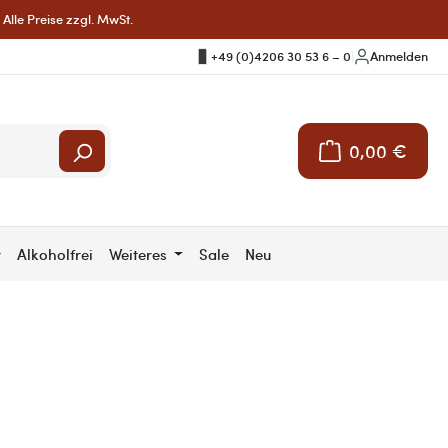
Alle Preise zzgl. MwSt.
+49 (0)4206 30 53 6 – 0
|
Anmelden
0,00 €
Warenkorb enthält 
r
Alkoholfrei
Weiteres
Sale
Neu