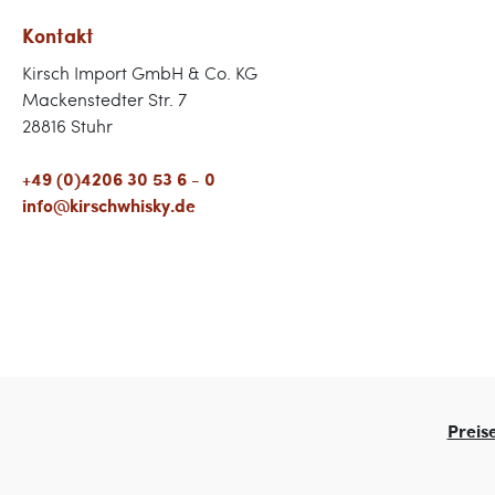
erahnen l
Kontakt
54,4 % Vo
eine fein
Kirsch Import GmbH & Co. KG
fruchtige
Mackenstedter Str. 7
markante
28816 Stuhr
Destillat 
Gaumen en
+49 (0)4206 30 53 6 - 0
Komplexi
info@kirschwhisky.de
von eine
typisch f
aus der Si
kraftvolle
Entdecker
ausdrückl
Genießer,
Pfade na
Preis
brasilian
suchen. A
Intensitä