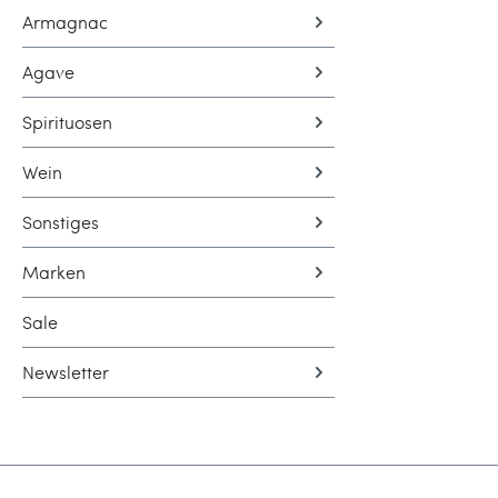
Armagnac
Nach eine
durch das
Agave
beschleun
unabhäng
Spirituosen
Batch 1 
an die br
Wein
handillust
„AERB Fu
Sonstiges
der grün
unterstre
Marken
dennoch 
anspruchs
Sale
auf nur 3
Newsletter
Edition.E
von bemer
Glas zeig
satten Be
Tiefe der