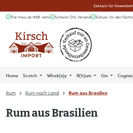
Exklusiv für Gewerbetr
 Hauptinhalt springen
Zur Suche springen
Zur Hauptnavigation springen
Frei Haus ab 199€ netto
Sicherer DHL Versand
Exklusiv für den Fachh
Home
Scotch
Whisk(e)y
R(h)um
Gin
Cogna
Rum aus Brasilien
Rum
Rum nach Land
Rum aus Brasilien