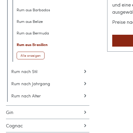
und eine 
Rum aus Barbados
ausgewäh
aufeinand
Rum aus Belize
Preise n
Destillat
gewohnte 
Rum aus Bermuda
Melasse-
Rum aus Brasilien
Epris Ru
Boutique
Alle anzeigen
Energie S
limitiert
Rum nach Stil
beweist, 
bieten ha
Rum nach Jahrgang
Zuckerro
Rum nach Alter
zwischen
Fußballle
Distillery 
Gin
Ursprung 
Cognac
Rums, der
der Column