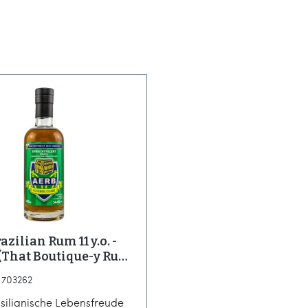
azilian Rum 11 y.o. -
 (That Boutique-y Rum
y)
: 703262
silianische Lebensfreude