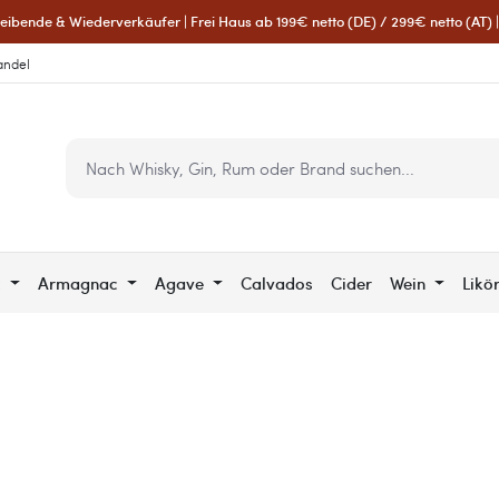
eibende & Wiederverkäufer | Frei Haus ab 199€ netto (DE) / 299€ netto (AT) | 
andel
c
Armagnac
Agave
Calvados
Cider
Wein
Likö